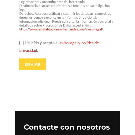
Legitimación: Consentimiento del interesado.
Destinatarios: No se cederán datos a terceros, salvo obligación
legal.
Derechos: Acceder, rectificar y suprimir los datos, así como otros
derechos, como se explica en la información adicional.
Información adicional: Puede consultar la información adicional y
detallada sobre Protección de Datos accediendo a:
https://www.rehabilitaciones-jfernandez.com/aviso-legal/
He leído y acepto el
aviso legal y política de
privacidad
.
Contacte con nosotros