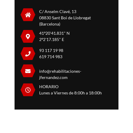
C/ Anselm Clavé, 13
08830 Sant Boi de Llobregat
(Barcelona)
41º20'41.831" N
2º2'17.185" E
93 117 19 98
619 714 983
info@rehabilitaciones-
jfernandez.com
HORARIO
Lunes a Viernes de 8:00h a 18:00h