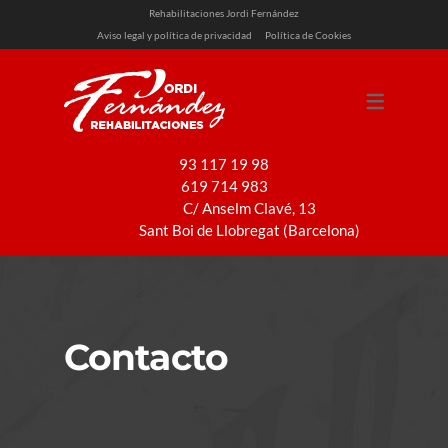
Rehabilitaciones Jordi Fernández
Aviso legal y política de privacidad
Política de Cookies
SERVICIOS
REHABILITACIÓN
REFORMAS
93 117 19 98
619 714 983
PINTURA
C/ Anselm Clavé, 13
INSTALACIONES
Sant Boi de Llobregat (Barcelona)
Contacto