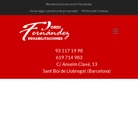
Rehabilitaciones Jordi Fernández
Aviso legal y política de privacidad
Política de Cookies
SERVICIOS
REHABILITACIÓN
REFORMAS
93 117 19 98
619 714 983
PINTURA
C/ Anselm Clavé, 13
INSTALACIONES
Sant Boi de Llobregat (Barcelona)
Fachada a