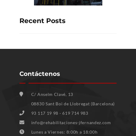
Recent Posts
Contáctenos
C/ Anselm Clavé, 13
08830 Sant Boi de Llobregat (Barcelona)
93 117 19 98 - 619 714 983
info@rehabilitaciones-jfernandez.com
Lunes a Viernes: 8:00h a 18:00h