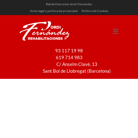
Rehabilitaciones Jordi Fernández
Aviso legal y política de privacidad
Política de Cookies
SERVICIOS
REHABILITACIÓN
REFORMAS
93 117 19 98
619 714 983
PINTURA
C/ Anselm Clavé, 13
INSTALACIONES
Sant Boi de Llobregat (Barcelona)
Fachada a