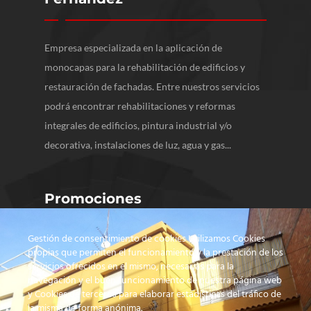
Empresa especializada en la aplicación de
monocapas para la rehabilitación de edificios y
restauración de fachadas. Entre nuestros servicios
podrá encontrar rehabilitaciones y reformas
integrales de edificios, pintura industrial y/o
decorativa, instalaciones de luz, agua y gas...
Promociones
Gestión de consentimiento de cookies Utilizamos Cookies
propias que permiten el funcionamiento y la prestación de los
servicios ofrecidos en el mismo, necesarias para la
navegación y el buen funcionamiento de nuestra página web
y Cookies de terceros para elaborar estadísticas del tráfico de
la misma de forma anónima.