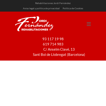
Rehabilitaciones Jordi Fernández
Aviso legal y política de privacidad
Política de Cookies
SERVICIOS
REHABILITACIÓN
REFORMAS
93 117 19 98
619 714 983
PINTURA
C/ Anselm Clavé, 13
INSTALACIONES
Sant Boi de Llobregat (Barcelona)
Rehabilitación