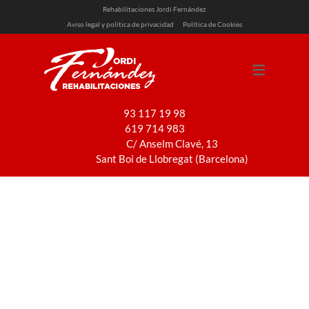
Rehabilitaciones Jordi Fernández
Aviso legal y política de privacidad
Política de Cookies
SERVICIOS
REHABILITACIÓN
REFORMAS
93 117 19 98
619 714 983
PINTURA
C/ Anselm Clavé, 13
INSTALACIONES
Sant Boi de Llobregat (Barcelona)