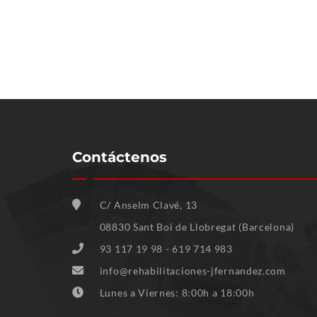
Contáctenos
C/ Anselm Clavé, 13
08830 Sant Boi de Llobregat (Barcelona)
93 117 19 98 - 619 714 983
info@rehabilitaciones-jfernandez.com
Lunes a Viernes: 8:00h a 18:00h