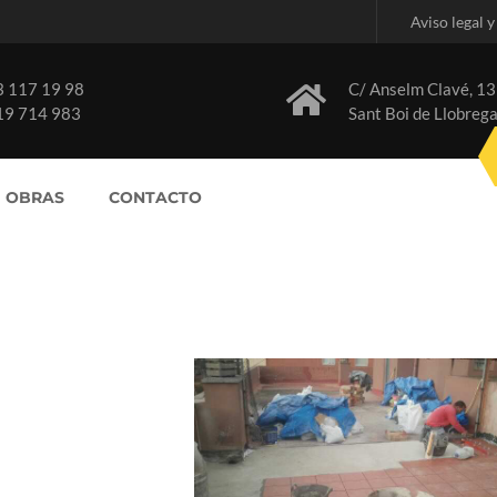
Aviso legal y
3 117 19 98
C/ Anselm Clavé, 13
19 714 983
Sant Boi de Llobrega
OBRAS
CONTACTO
ión