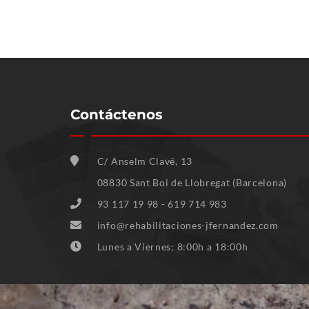
Contáctenos
C/ Anselm Clavé, 13
08830 Sant Boi de Llobregat (Barcelona)
93 117 19 98 - 619 714 983
info@rehabilitaciones-jfernandez.com
Lunes a Viernes: 8:00h a 18:00h