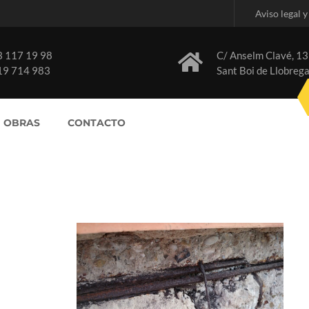
Aviso legal y
3 117 19 98
C/ Anselm Clavé, 13
19 714 983
Sant Boi de Llobrega
OBRAS
CONTACTO