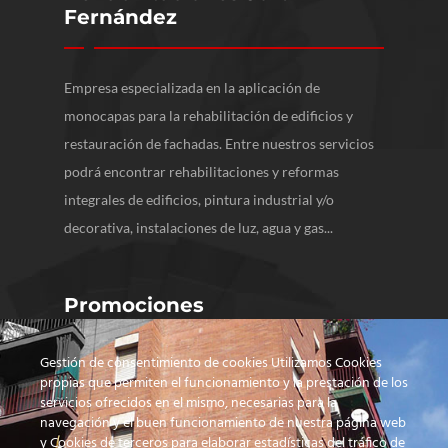
Fernández
Empresa especializada en la aplicación de
monocapas para la rehabilitación de edificios y
restauración de fachadas. Entre nuestros servicios
podrá encontrar rehabilitaciones y reformas
integrales de edificios, pintura industrial y/o
decorativa, instalaciones de luz, agua y gas...
Promociones
Gestión de consentimiento de cookies Utilizamos Cookies
propias que permiten el funcionamiento y la prestación de los
servicios ofrecidos en el mismo, necesarias para la
navegación y el buen funcionamiento de nuestra página web
y Cookies de terceros para elaborar estadísticas del tráfico de