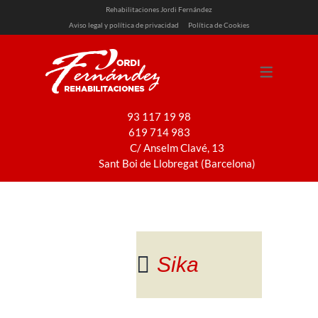
Rehabilitaciones Jordi Fernández
Aviso legal y política de privacidad
Política de Cookies
SERVICIOS
REHABILITACIÓN
REFORMAS
93 117 19 98
619 714 983
PINTURA
C/ Anselm Clavé, 13
INSTALACIONES
Sant Boi de Llobregat (Barcelona)
Sika
Blog